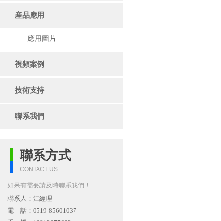
産品應用
應用圖片
視頻案例
技術支持
聯系我們
聯系方式
CONTACT US
如果有需要請及時聯系我們！
聯系人：江經理
電 話：0519-85601037